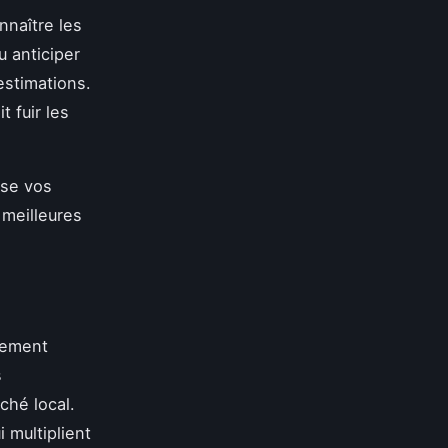
nnaître les
u anticiper
estimations.
t fuir les
ise vos
 meilleures
lement
s
ché local.
 multiplient