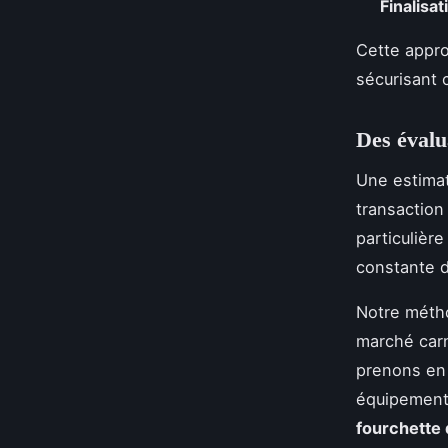
Finalisat
Cette appro
sécurisant 
Des évalu
Une estima
transaction
particulièr
constante d
Notre métho
marché carn
prenons en 
équipement
fourchette 