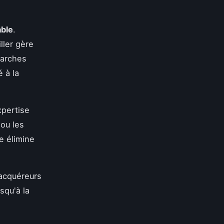
able
.
ller gère
marches
é à la
xpertise
 ou les
e élimine
acquéreurs
squ'à la