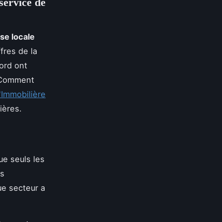
service de
se locale
fres de la
ord ont
 Comment
'Immobilière
ières.
e seuls les
rs
ue secteur a