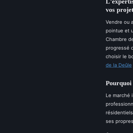
L'experti
vos proje
Vendre ou a
pointue et 
Chambre des
progressé 
choisir le 
de la Deûle
Pourquoi c
Le marché 
professionn
résidentiel
ses propres