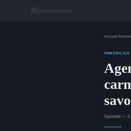
Immooptim
📰
Accueil
›
Immobi
IMMOBILIER
Agen
carn
savo
Gabrielle — 