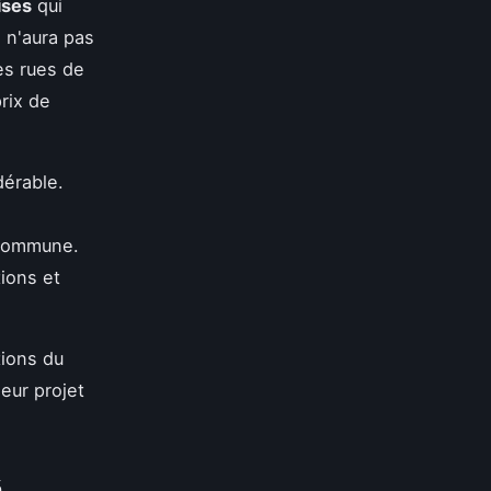
ises
qui
e n'aura pas
es rues de
prix de
érable.
 commune.
ions et
tions du
leur projet
é