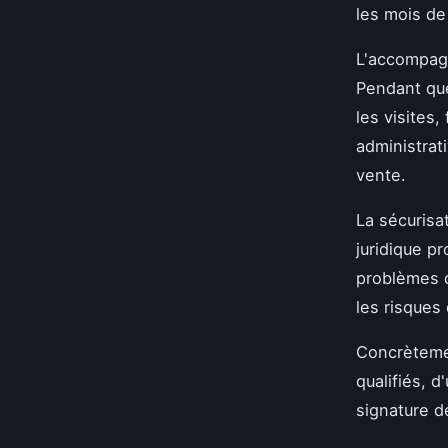
les mois de
L'accompag
Pendant que
les visites
administrati
vente.
La sécurisa
juridique p
problèmes d
les risques
Concrètemen
qualifiés, d
signature dé