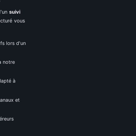
d'un
suivi
ucturé vous
fs lors d'un
à notre
dapté à
canaux et
éreurs