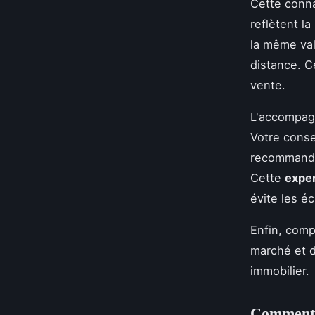
Cette conna
reflètent la
la même val
distance. Ce
vente.
L'accompag
Votre conse
recommanda
Cette
exper
évite les éc
Enfin, comp
marché et de
immobilier.
Comment 