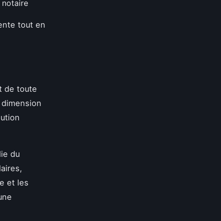
 notaire
ente tout en
t de toute
e dimension
lution
ie du
aires,
e et les
une