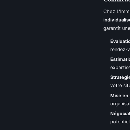
Chez L'Immo
individualis
garantit un
Évaluatio
rendez-v
Estimati
expertis
Stratégi
votre sit
Mise en
organisat
Négocia
potentiel